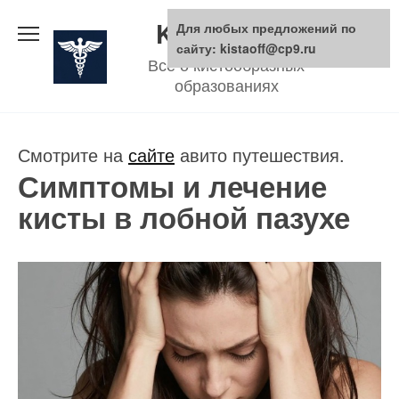
Skip
KistaOFF.ru
Для любых предложений по
to
сайту: kistaoff@cp9.ru
Все о кистообразных
content
образованиях
Смотрите на
сайте
авито путешествия.
Симптомы и лечение
кисты в лобной пазухе