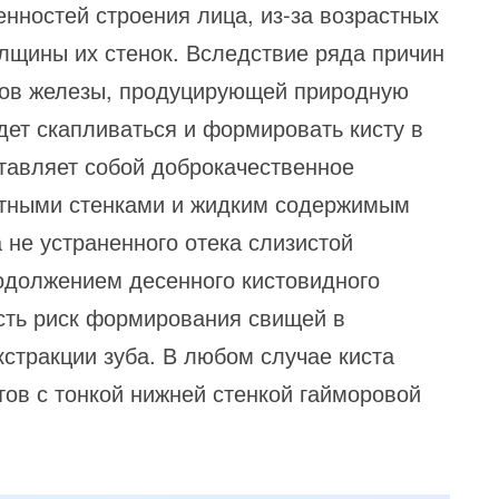
енностей строения лица, из-за возрастных
олщины их стенок. Вследствие ряда причин
ков железы, продуцирующей природную
удет скапливаться и формировать кисту в
ставляет собой доброкачественное
отными стенками и жидким содержимым
а не устраненного отека слизистой
одолжением десенного кистовидного
есть риск формирования свищей в
стракции зуба. В любом случае киста
тов с тонкой нижней стенкой гайморовой