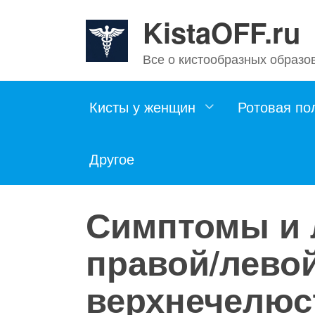
Skip
KistaOFF.ru
to
content
Все о кистообразных образо
Кисты у женщин
Ротовая по
Другое
Симптомы и 
правой/лево
верхнечелюс