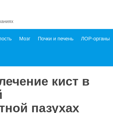
ваниях
лость
Мозг
Почки и печень
ЛОР-органы
лечение кист в
й
тной пазухах