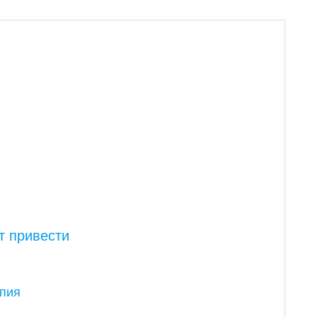
т привести
апия