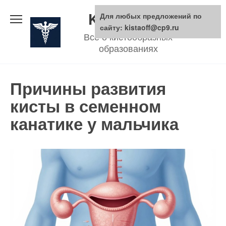
Skip
KistaOFF.ru
Для любых предложений по
to
сайту: kistaoff@cp9.ru
Все о кистообразных
content
образованиях
Причины развития
кисты в семенном
канатике у мальчика