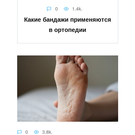
0
1.4k.
Какие бандажи применяются
в ортопедии
0
3.8k.