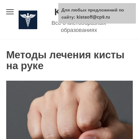
Skip
KistaOFF.ru
Для любых предложений по
to
сайту: kistaoff@cp9.ru
Все о кистообразных
content
образованиях
Методы лечения кисты
на руке