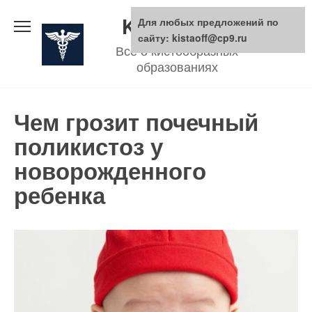
Skip
KistaOFF.ru
Для любых предложений по
to
сайту: kistaoff@cp9.ru
Все о кистообразных
content
образованиях
Чем грозит почечный
поликистоз у
новорожденного
ребенка