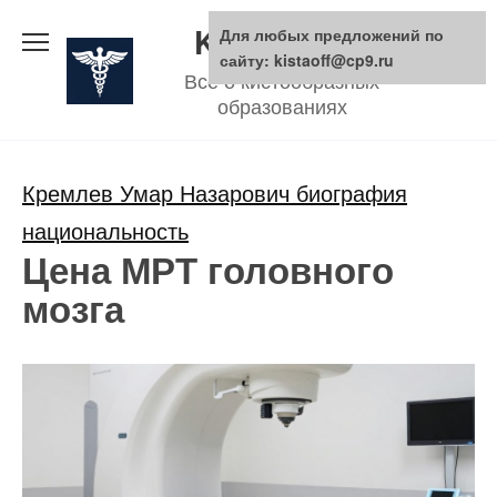
Skip
KistaOFF.ru
Для любых предложений по
to
сайту: kistaoff@cp9.ru
Все о кистообразных
content
образованиях
Кремлев Умар Назарович биография
национальность
Цена МРТ головного
мозга