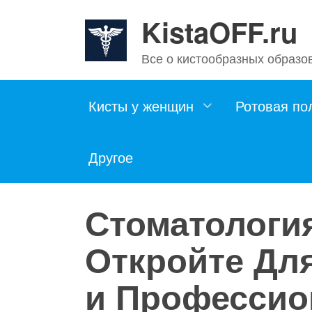
Skip
KistaOFF.ru
to
content
Все о кистообразных образо
Кисты у женщин
Ротовая по
Другое
Стоматология
Откройте Дл
и Профессио