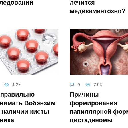
ледовании
лечится
медикаментозно?
4.2k.
0
7.9k.
 правильно
Причины
нимать Вобэнзим
формирования
 наличии кисты
папиллярной фо
ника
цистаденомы