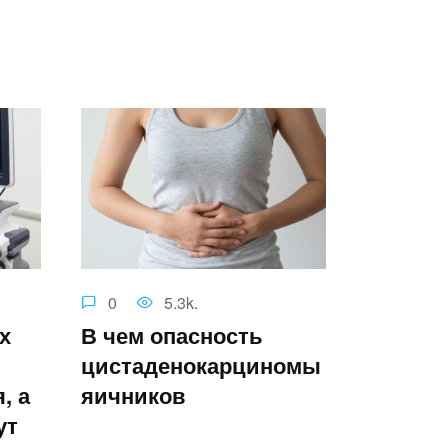
0
5.3k.
х
В чем опасность
цистаденокарциномы
, а
яичников
ут