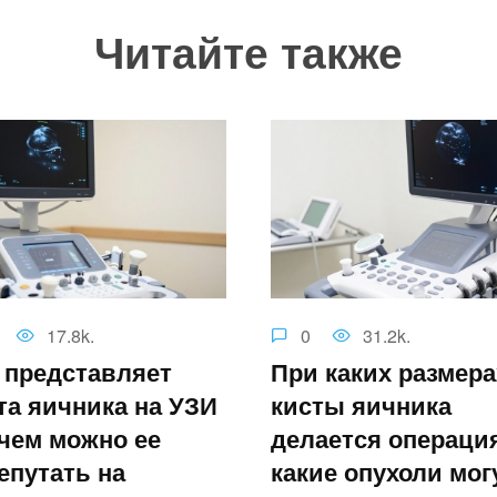
Читайте также
17.8k.
0
31.2k.
 представляет
При каких размера
та яичника на УЗИ
кисты яичника
 чем можно ее
делается операция
епутать на
какие опухоли мог