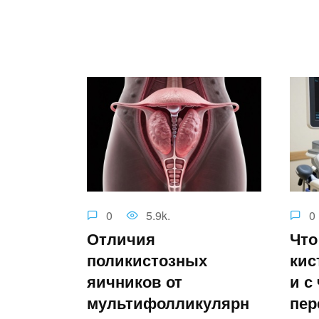
0
5.9k.
0
Отличия
Что
поликистозных
кис
яичников от
и с
мультифолликулярн
пер