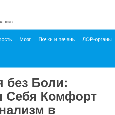
ваниях
лость
Мозг
Почки и печень
ЛОР-органы
 без Боли:
я Себя Комфорт
нализм в