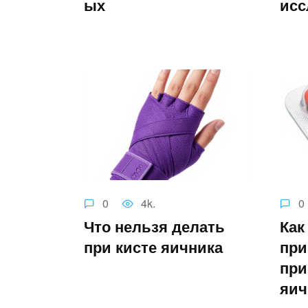
ых
исс
0
4k.
0
Что нельзя делать
Как
при кисте яичника
при
при
яич