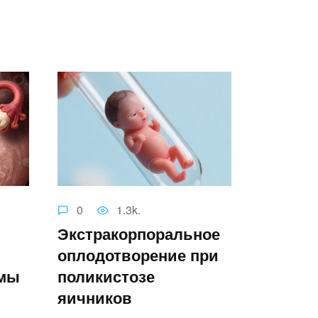
0
1.3k.
Экстракорпоральное
оплодотворение при
рмы
поликистозе
яичников