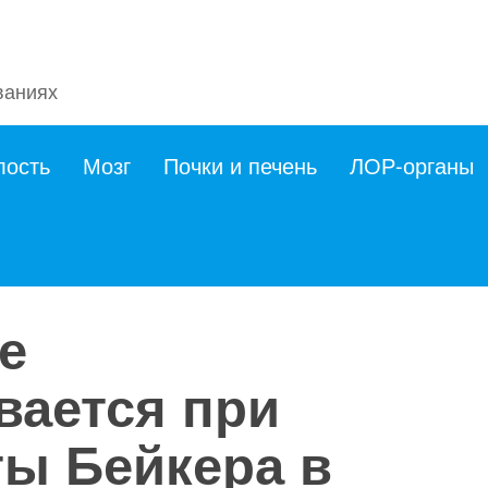
ваниях
лость
Мозг
Почки и печень
ЛОР-органы
е
вается при
ты Бейкера в