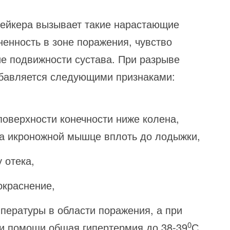
Бейкера вызывает такие нарастающие
енность в зоне поражения, чувство
ие подвижности сустава. При разрыве
обавляется следующими признаками:
поверхности конечности ниже колена,
на икроножной мышце вплоть до лодыжки,
 отека,
окраснение,
ературы в области поражения, а при
0
и помощи общая гипертермия до 38-39
С,