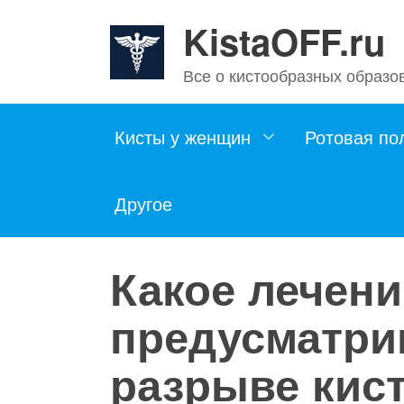
Skip
KistaOFF.ru
to
content
Все о кистообразных образо
Кисты у женщин
Ротовая по
Другое
Какое лечени
предусматри
разрыве кис