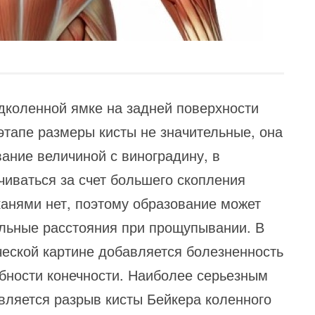
одколенной ямке на задней поверхности
этапе размеры кисты не значительные, она
ание величиной с виноградину, в
иваться за счет большего скопления
канями нет, поэтому образование может
льные расстояния при прощупывании. В
ческой картине добавляется болезненность
обности конечности. Наиболее серьезным
вляется разрыв кисты Бейкера коленного