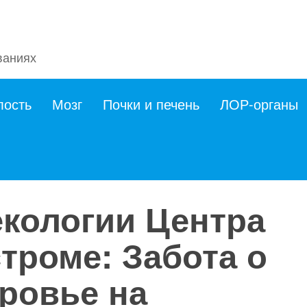
ваниях
лость
Мозг
Почки и печень
ЛОР-органы
екологии Центра
троме: Забота о
ровье на