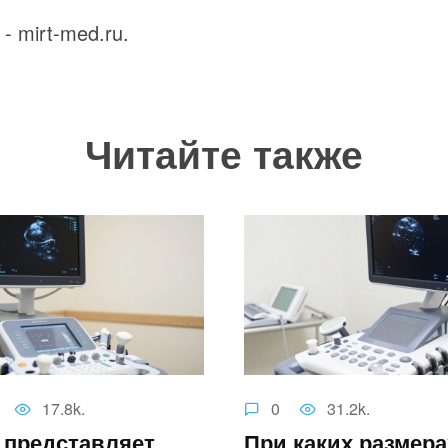
- mirt-med.ru.
Читайте также
17.8k.
0
31.2k.
 представляет
При каких размера