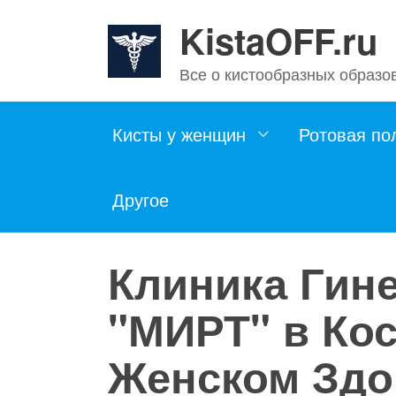
Skip
KistaOFF.ru
to
content
Все о кистообразных образо
Кисты у женщин
Ротовая по
Другое
Клиника Гин
"МИРТ" в Кос
Женском Здо