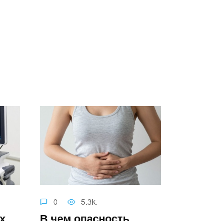
0
5.3k.
х
В чем опасность